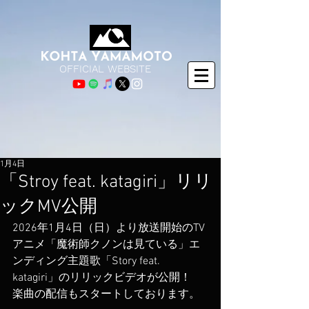
OFFICIAL WEBSITE
1月4日
「Stroy feat. katagiri」リリ
ックMV公開
2026年1月4日（日）より放送開始のTV
アニメ「魔術師クノンは見ている」エ
ンディング主題歌「Story feat. 
katagiri」のリリックビデオが公開！
楽曲の配信もスタートしております。