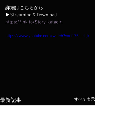
詳細はこちらから
▶Streaming & Download
https://lnk.to/Story_katagiri
https://www.youtube.com/watch?v=ufr75cLrLjk
すべて表示
最新記事