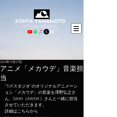
OFFICIAL WEBSITE
2023年10月27日
アニメ「メカウデ」音楽担
当
”TriFスタジオ”のオリジナルアニメーシ
ョン「メカウデ」の音楽を澤野弘之さ
ん、DAIKI（AWSM.）さんと一緒に担当
させていただきます。
詳細はこちらから