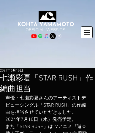
OFFICIAL WEBSITE
2024年6月16日
七瀬彩夏「STAR RUSH」作
編曲担当
声優・七瀬彩夏さんのアーティストデ
ビューシングル「STAR RUSH」の作編
曲を担当させていただきました。
2024年7月10日（水）発売予定。
また「STAR RUSH」はTVアニメ
『遊☆