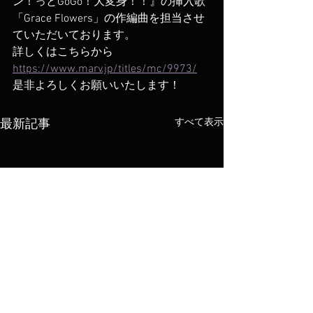
ン！っとGoGo！大変身！！』の挿入歌
「Grace Flowers」の作編曲を担当させ
ていただいております。
詳しくはこちらから 
https://www.marv.jp/titles/mc/9973/
是非よろしくお願いいたします！
すべて表示
最新記事