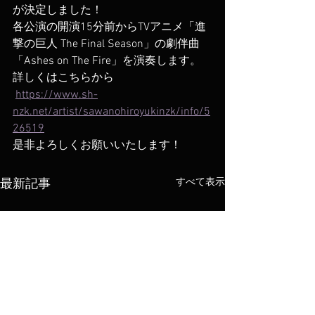
が決定しました！
各公演の開演15分前からTVアニメ「進
撃の巨人 The Final Season」の劇伴曲
「Ashes on The Fire」を演奏します。
詳しくはこちらから
https://www.sh-
nzk.net/artist/sawanohiroyukinzk/info/5
26519
是非よろしくお願いいたします！
すべて表示
最新記事