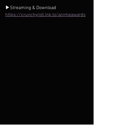
▶Streaming & Download
https://crunchyroll.lnk.to/animeawards
すべて表示
最新記事