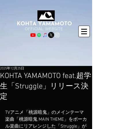
OFFICIAL WEBSITE
2025年12月25日
KOHTA YAMAMOTO feat.超学
生「Struggle」リリース決
定
TVアニメ「桃源暗鬼」のメインテーマ
楽曲「桃源暗鬼 MAIN THEME」をボーカ
ル楽曲にリアレンジした「Struggle」が