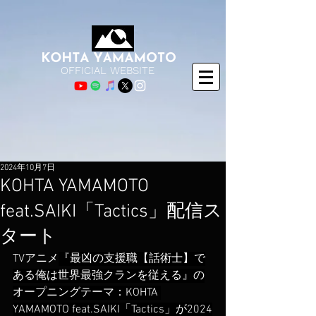
OFFICIAL WEBSITE
2024年10月7日
KOHTA YAMAMOTO
feat.SAIKI「Tactics」配信ス
タート
TVアニメ
『最凶の支援職【話術士】で
ある俺は世界最強クランを従える』の
オープニングテーマ：KOHTA 
YAMAMOTO feat.SAIKI「Tactics」が2024