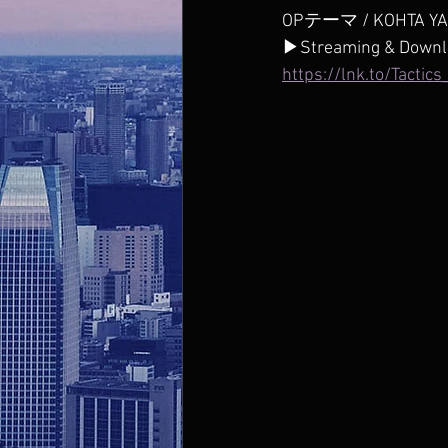
OPテーマ / KOHTA YAM
▶Streaming & Downl
https://lnk.to/Tactics