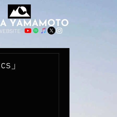
WEBSITE
ics」