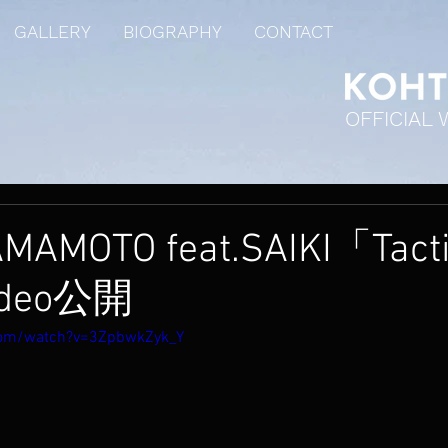
GALLERY
BIOGRAPHY
CONTACT
OFFICIAL 
MAMOTO feat.SAIKI「Tact
 Video公開
com/watch?v=3ZpbwkZyk_Y