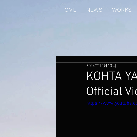
HOME
NEWS
WORKS
2024年10月10日
KOHTA YA
Official
https://www.youtube.