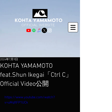
OFFICIAL WEBSITE
2024年7月9日
KOHTA YAMAMOTO
feat.Shun Ikegai「Ctrl C」
Official Video公開
https://www.youtube.com/watch?
v=uMqftFP1UCk