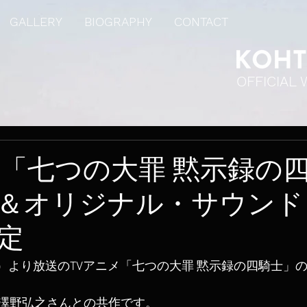
GALLERY
BIOGRAPHY
CONTACT
OFFICIAL 
メ「七つの大罪 黙示録の
＆オリジナル・サウンド
定
（日）より放送のTVアニメ「七つの大罪 黙示録の四騎士」
澤野弘之さんとの共作です。