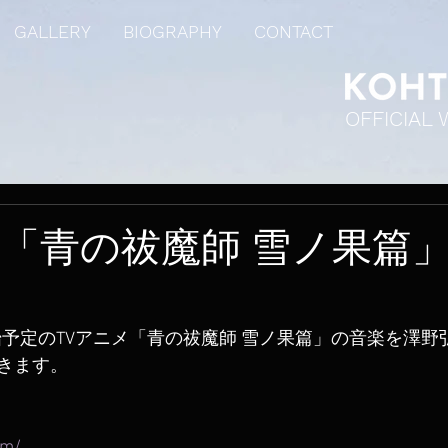
GALLERY
BIOGRAPHY
CONTACT
OFFICIAL 
メ「青の祓魔師 雪ノ果篇
開始予定のTVアニメ「青の祓魔師 雪ノ果篇」の音楽を澤
きます。
om/