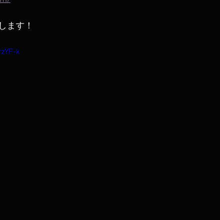
します！
rzYF-k