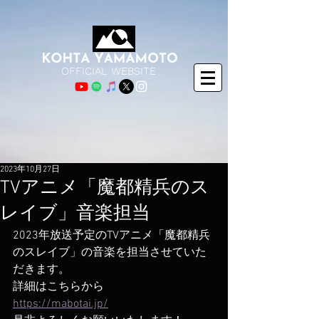
OFFICIAL WEBSITE
2023年10月27日
TVアニメ「魔都精兵のス
レイブ」音楽担当
2023年放送予定のTVアニメ「魔都精兵
のスレイブ」の音楽を担当させていた
だきます。
​詳細はこちらから
https://mabotai.jp/